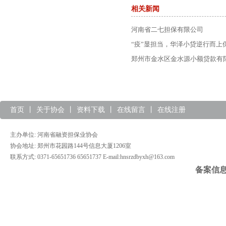
相关新闻
河南省二七担保有限公司
“疫”显担当，华泽小贷逆行而上
郑州市金水区金水源小额贷款有
首页
丨
关于协会
丨
资料下载
丨
在线留言
丨
在线注册
主办单位: 河南省融资担保业协会
协会地址: 郑州市花园路144号信息大厦1206室
联系方式: 0371-65651736 65651737 E-mail:hnsrzdbyxh@163.com
备案信息