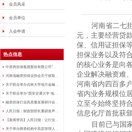
会员风采
会员单位
河南省二七担保
入会申请
元，主要经营贷
保、信用证担保
担保业务以及符
热点信息
的核心业务是向
中原再担保集团股份有限公司“银担共审”批量业务模式在全国推广
企业解决融资难
河南省融资担保业协会关于收取会费的通知
河南省内四百多
关于联合举办吉林大学地方金融组织 高质量发展研修班的通知
省内业务规模位
关于联合举办“西安交通大学·地方金融 行业中高层管理人员研修班”的通知
立至今始终坚持
融资担保行业高质量发展研讨会在洛阳成功举办
人民日报：财政部部长重磅发声！ 融资担保是政策工具
信息化厅首批获
【新闻资讯】人民日报：让行业协会走向前台
目前已与国家
关于举办两类机构中高层管理人员培训班的通知