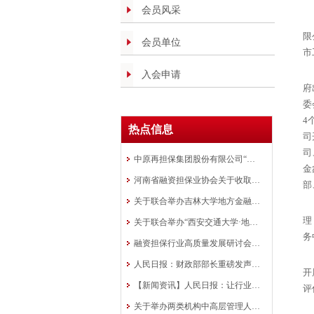
会员风采
限
会员单位
市
入会申请
府
委
4
热点信息
司
司
中原再担保集团股份有限公司“银担共审”批量业务模式在全国推广
金
河南省融资担保业协会关于收取会费的通知
部
关于联合举办吉林大学地方金融组织 高质量发展研修班的通知
理
关于联合举办“西安交通大学·地方金融 行业中高层管理人员研修班”的通知
务
融资担保行业高质量发展研讨会在洛阳成功举办
人民日报：财政部部长重磅发声！ 融资担保是政策工具
开
【新闻资讯】人民日报：让行业协会走向前台
评
关于举办两类机构中高层管理人员培训班的通知