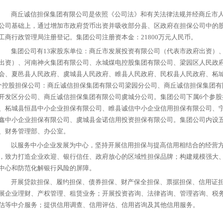
商丘诚信担保集团有限公司是依照《公司法》和有关法律法规并经商丘市人
公司基础上，通过增加市政府货币出资并吸收部分县、区政府在担保公司中的
工商行政管理局注册登记。集团公司注册资本金：21800万元人民币。
集团公司有13家股东单位：商丘市发展投资有限公司（代表市政府出资）
出资）、河南神火集团有限公司、永城煤电控股集团有限公司、梁园区人民政
会、夏邑县人民政府、虞城县人民政府、睢县人民政府、民权县人民政府、柘
个控股担保公司：商丘诚信担保集团有限公司梁园分公司、商丘诚信担保集团
开发区分公司、商丘诚信担保集团有限公司虞城分公司。集团公司下属6个参
、柘城县恒昌中小企业担保有限公司、睢县诚信中小企业信用担保有限公司、
鑫中小企业担保有限公司、虞城县金诺信用投资担保有限公司。集团公司内设
、财务管理部、办公室。
以服务中小企业发展为中心，坚持开展信用担保与提高信用相结合的经营方
，致力打造企业欢迎、银行信任、政府放心的区域性担保品牌；构建规模强大
中心和防范化解银行风险的屏障。
开展贷款担保、履约担保、债券担保、财产保全担保、票据担保、信用证担
展企业理财、产权管理、租赁业务；开展投资咨询、法律咨询、管理咨询、税
估等中介服务；提供信用调查、信用评估、信用咨询及其他信用服务。