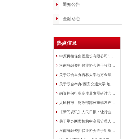
通知公告
金融动态
热点信息
中原再担保集团股份有限公司“银担共审”批量业务模式在全国推广
河南省融资担保业协会关于收取会费的通知
关于联合举办吉林大学地方金融组织 高质量发展研修班的通知
关于联合举办“西安交通大学·地方金融 行业中高层管理人员研修班”的通知
融资担保行业高质量发展研讨会在洛阳成功举办
人民日报：财政部部长重磅发声！ 融资担保是政策工具
【新闻资讯】人民日报：让行业协会走向前台
关于举办两类机构中高层管理人员培训班的通知
河南省融资担保业协会关于组织举办全省融资担保行业知识竞赛的预通知