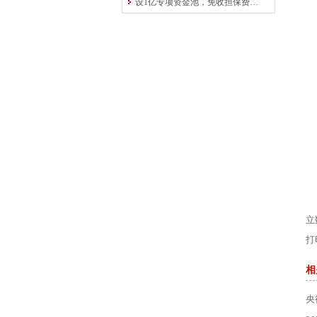
设1亿专项资金池，免收担保费！中原再担保为交通运输行业“加油”
立
打
相
央