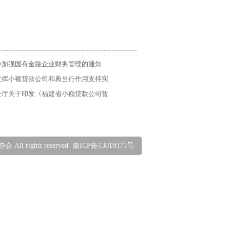
步加强国有金融企业财务管理的通知
发挥小额贷款公司和典当行作用支持实
通知
公厅关于印发《福建省小额贷款公司暂
3年修订）》的通知
ll rights reserved. 豫ICP备13019371号