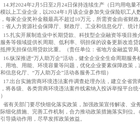
14.对2024年2月5日至2月24日保持连续生产（日均用电量
模以上工业企业，以2024年1月该企业参加失业保险职工人数
补，每家企业奖补金额最高不超过10万元，所需资金由省财
位：省人力资源社会保障厅、财政厅、工业和信息化厅、统计
15.扎实开展制造业中长期贷款、科技型企业融资等项目
会服务等领域提供长周期、低利率、弱担保的设备更新改造贷
无抵押无担保信用贷款比重。（责任单位：省地方金融监管局
16.纵深推进“万人助万企”活动，健全企业全生命周期服
工、用地、用能、环境容量等问题，优化企业要素保障政策，
业和信息化厅、“万人助万企”活动各服务工作组）
17.出台实施营商环境违法案件调查处理办法，建立全省
制，将各级、各类营商环境违法案件线索纳入投诉举报平台统
委）
省有关部门要尽快细化落实政策，加强政策宣传解读、业
实际细化措施、完善工作机制，合力推动政策措施落实到位。
挥引导撬动作用，尽早发挥政策效益。