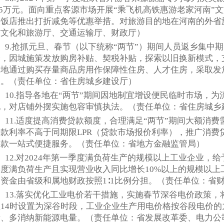
.5万元。面向重点客源市场开展“乘飞机高铁惠游老家河南”
级饭店推出打折减免等优惠举措。对旅游目的地在河南的外省
省文化和旅游厅、交通运输厅、财政厅）
9.抢抓元旦、春节（以下统称“两节”）期间人员返乡集中
会，因城施策发放购房补贴、契税补贴，探索以旧换新模式，
各地通过购买存量商品房用作保障性住房、人才住房，采取发
人。（责任单位：省住房城乡建设厅）
10.指导各地在“两节”期间因地制宜增设便民临时市场，
地，对店铺外摆实施包容审慎执法。（责任单位：省住房城乡
11.适度提高消费贷款额度，合理满足“两节”期间大额消
贷款利率不高于同期限LPR（贷款市场报价利率），推广消费
放款一站式便捷服务。（责任单位：省地方金融监管局）
12.对2024年第一季度满负荷生产的规模以上工业企业，给
季度满负荷生产且实现营业收入同比增长10%以上的规模以上
励资金由省级和属地财政按照1∶1比例分担。（责任单位：省
13.落实优化工业电价若干措施，实施春节深谷电价政策，将20
至14时设置为深谷时段，工业企业生产用电价格按谷段电价
产、多消纳新能源电量。（责任单位：省发展改革委、电力公