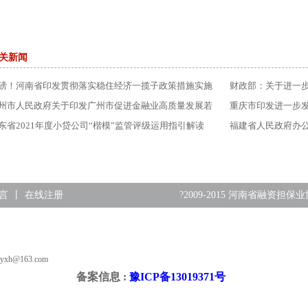
关新闻
磅！河南省印发贯彻落实稳住经济一揽子政策措施实施
财政部：关于进一
案
州市人民政府关于印发广州市促进金融业高质量发展若
重庆市印发进一步
措施的通知
体经济稳定运行的
东省2021年度小贷公司“楷模”监管评级运用指引解读
福建省人民政府办
行管理办法（202
言
丨
在线注册
?2009-2015 河南省融资担保业协会 A
byxh@163.com
备案信息 :
豫ICP备13019371号