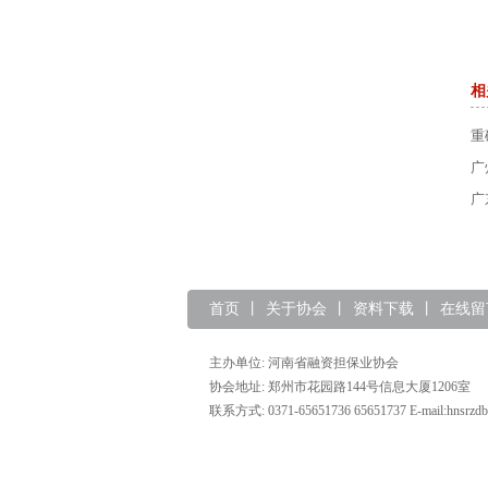
相
重
方
广
干
广
首页
丨
关于协会
丨
资料下载
丨
在线留
主办单位: 河南省融资担保业协会
协会地址: 郑州市花园路144号信息大厦1206室
联系方式: 0371-65651736 65651737 E-mail:hnsrzd