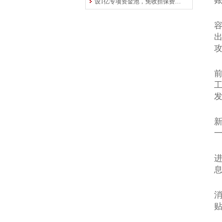
设1亿专项资金池，免收担保费！中原再担保为交通运输行业“加油”
新