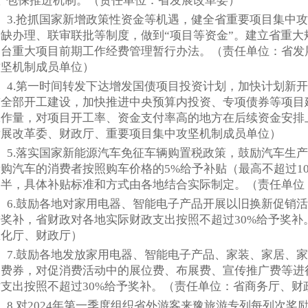
账”包保推进机制。（责任单位：省发展改革委）
3.抢抓国家新增政策性资金等机遇，健全省重要项目集中
容缺办理、联审联批等制度，做到“项目等资金”。建立省重
出台重大项目前期工作经费管理暂行办法。（责任单位：省发
攻坚机制成员单位）
4.第一时间转发下达增发国债项目投资计划，加快计划新开
前全部开工建设，加快推进中央预算内投资、专项债券等项目
工作量，对项目开工率、资金支付率高的地方在后续资金安排
发展改革委、财政厅、重要项目集中攻坚机制成员单位）
5.落实国家新能源汽车免征车辆购置税政策，鼓励汽车生
购汽车的消费者按照购车价格的5%给予补贴（最高不超过10
一半，具体补贴标准和方式由各地结合实际制定。（责任单位
6.鼓励各地对家用电器、智能电子产品开展以旧换新促销
进奖补，省财政对各地实际财政支出按照不超过30%给予奖补
息化厅、财政厅）
7.鼓励各地发放家用电器、智能电子产品、家装、家居、
消费券，对促消费活动中的展位费、布展费、宣传推广费等进
贴支出按照不超过30%给予奖补。（责任单位：省商务厅、财
8.对2024年第一季度组织省外游客来豫旅游专列每列次奖